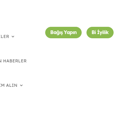
Bağış Yapın
Bi İyilik
ELER
N HABERLER
IM ALIN