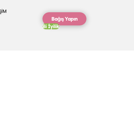
İŞİM
Bağış Yapın
Bi İyilik