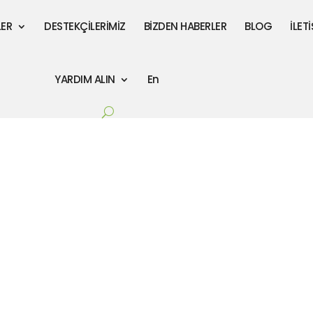
LER
DESTEKÇİLERİMİZ
BİZDEN HABERLER
BLOG
İLET
YARDIM ALIN
En
Tüzüğümüz