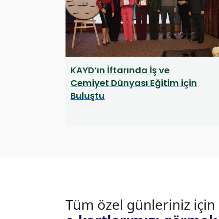
KAYD’ın İftarında İş ve
Cemiyet Dünyası Eğitim için
Buluştu
Tüm özel günleriniz için