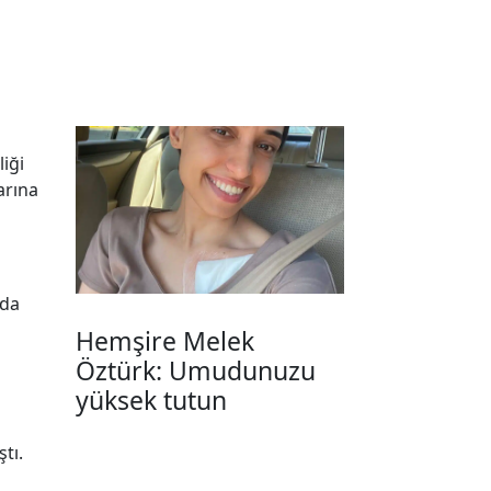
iği
arına
nda
Hemşire Melek
Öztürk: Umudunuzu
yüksek tutun
tı.