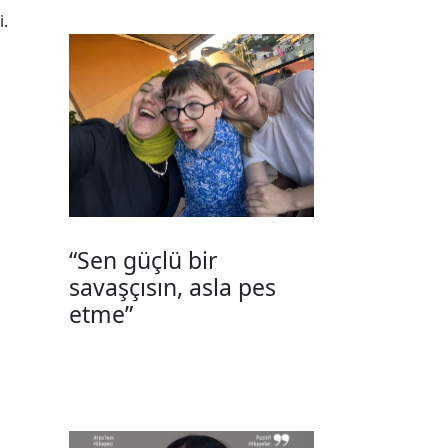
i.
“Sen güçlü bir
savaşçısın, asla pes
etme”