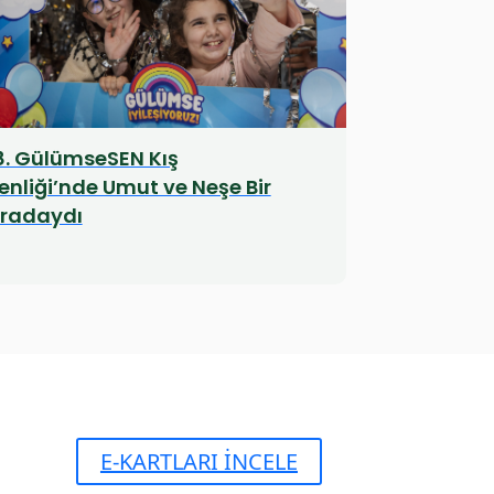
8. GülümseSEN Kış
enliği’nde Umut ve Neşe Bir
radaydı
E-KARTLARI İNCELE