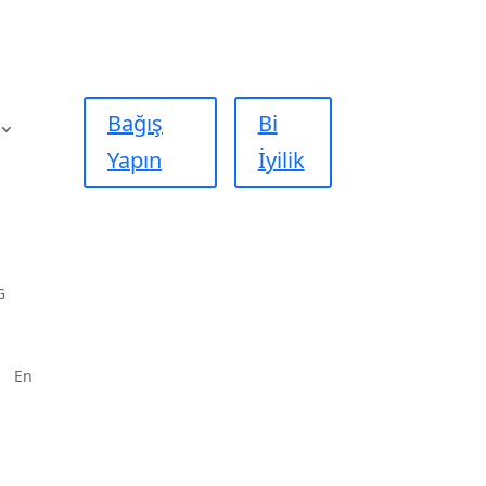
Bağış
Bi
Yapın
İyilik
G
En