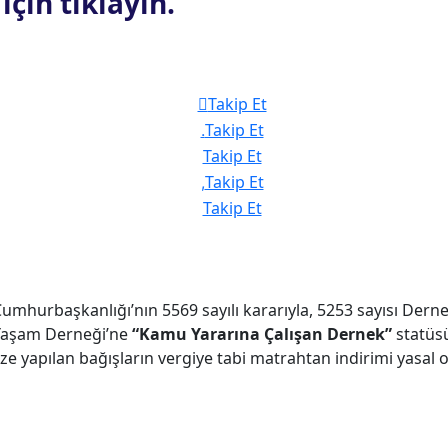
çin tıklayın.
Takip Et
Takip Et
Takip Et
Takip Et
Takip Et
Cumhurbaşkanlığı’nın 5569 sayılı kararıyla, 5253 sayısı De
Yaşam Derneği’ne
“Kamu Yararına Çalışan Dernek”
statüsü
e yapılan bağışların vergiye tabi matrahtan indirimi yasa