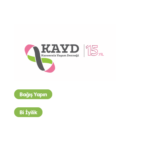
Bağış Yapın
Bi İyilik