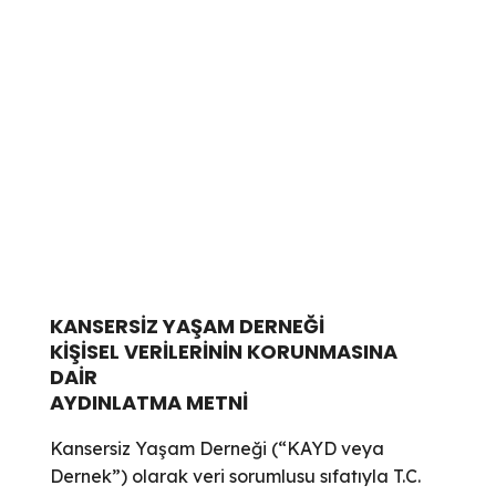
KVKK
&#x22;
KANSERSİZ YAŞAM DERNEĞİ
KİŞİSEL VERİLERİNİN KORUNMASINA
DAİR
AYDINLATMA METNİ
Kansersiz Yaşam Derneği (“KAYD veya
Dernek”) olarak veri sorumlusu sıfatıyla T.C.