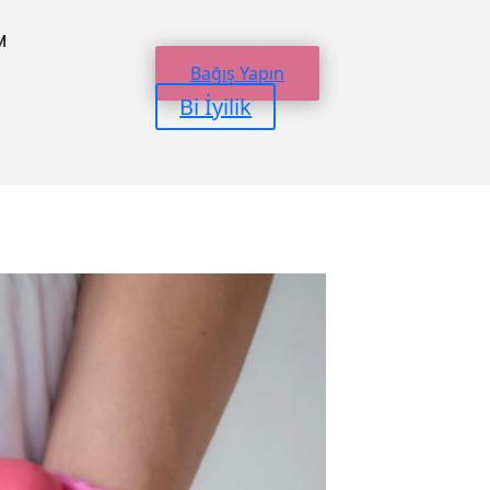
M
Bağış Yapın
Bi İyilik