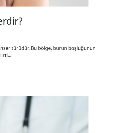
erdir?
kanser türüdür. Bu bölge, burun boşluğunun
rti...