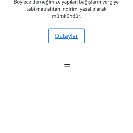
Böylece derneğimize yapılan bağışların vergiye
tabi matrahtan indirimi yasal olarak
mümkündür.
Detaylar

Esentepe, Kore Şehitleri Cd. No:30 D:2, 34394