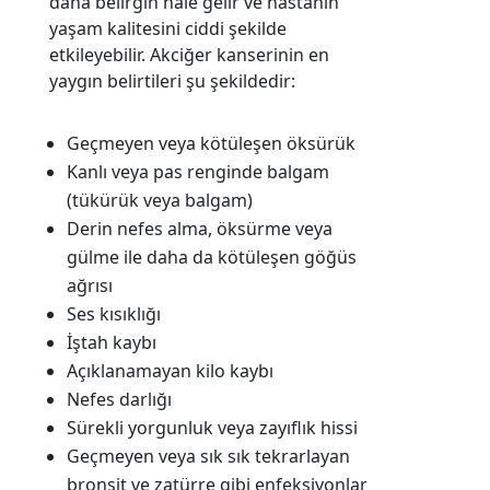
daha belirgin hale gelir ve hastanın
yaşam kalitesini ciddi şekilde
etkileyebilir. Akciğer kanserinin en
yaygın belirtileri şu şekildedir:
Geçmeyen veya kötüleşen öksürük
Kanlı veya pas renginde balgam
(tükürük veya balgam)
Derin nefes alma, öksürme veya
gülme ile daha da kötüleşen göğüs
ağrısı
Ses kısıklığı
İştah kaybı
Açıklanamayan kilo kaybı
Nefes darlığı
Sürekli yorgunluk veya zayıflık hissi
Geçmeyen veya sık sık tekrarlayan
bronşit ve zatürre gibi enfeksiyonlar