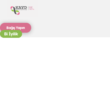
Bağış Yapın
Bi İyilik
KANSER VE
PSİKOLOJİ
&#x22;