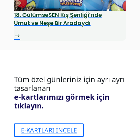
18. GülümseSEN Kış Şenliği’nde
Umut ve Neşe Bir Aradaydı
Tüm özel günleriniz için ayrı ayrı
tasarlanan
e-kartlarımızı görmek için
tıklayın.
E-KARTLARI İNCELE