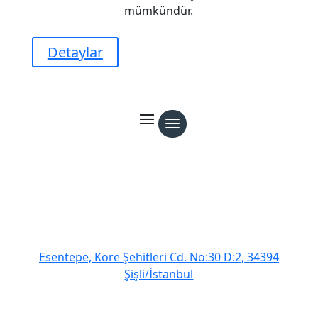
mümkündür.
Detaylar
Esentepe, Kore Şehitleri Cd. No:30 D:2, 34394
Şişli/İstanbul