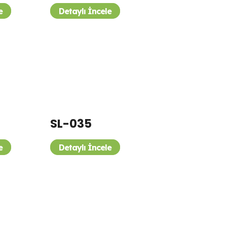
e
Detaylı İncele
SL-035
e
Detaylı İncele