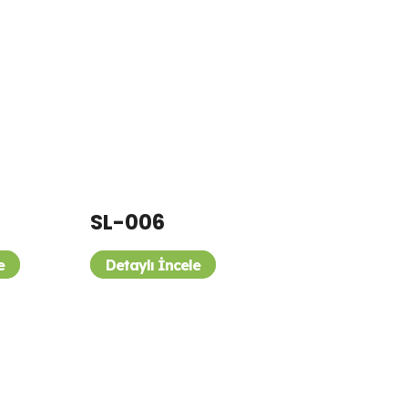
SL-006
e
Detaylı İncele