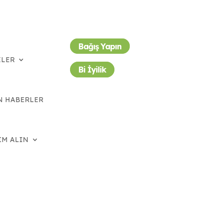
Bağış Yapın
ELER
Bi İyilik
N HABERLER
IM ALIN