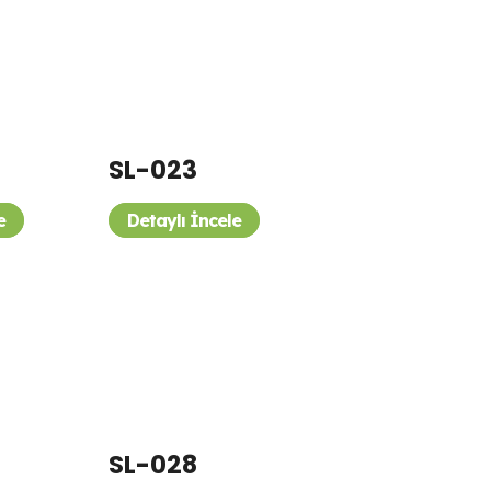
SL-023
e
Detaylı İncele
SL-028