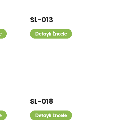
SL-013
e
Detaylı İncele
SL-018
e
Detaylı İncele