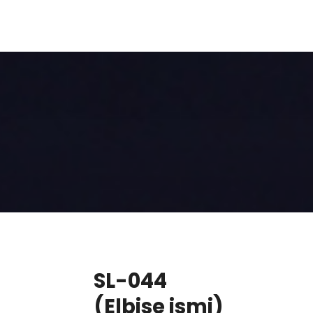
SL-044
(Elbise ismi)