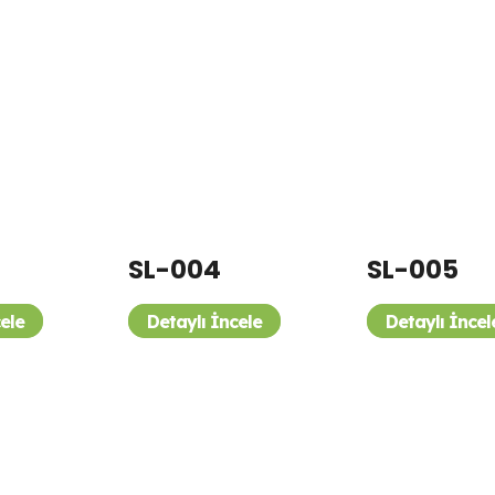
SL-004
SL-005
cele
Detaylı İncele
Detaylı İncel