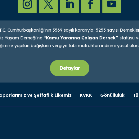
.C. Cumhurbaşkanlığı’nın 5569 sayılı kararıyla, 5253 sayısı Dernek
iz Yaşam Derneği’ne
“Kamu Yararına Çalışan Dernek”
statüsü ver
imize yapılan bağışların vergiye tabi matrahtan indirimi yasal ol
Detaylar
aporlarımız ve Şeffaflık İlkemiz
KVKK
Gönüllülük
Tü

0 D:2,
0850 474 52 93