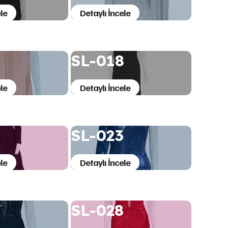
le
Detaylı İncele
7
SL-018
le
Detaylı İncele
SL-023
le
Detaylı İncele
SL-028