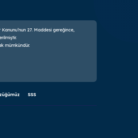
ler Kanunu’nun 27. Maddesi gereğince,
ilmiştir.
arak mümkündür.
züğümüz
SSS

info@kayd.org.tr