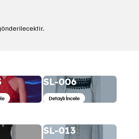
gönderilecektir.
5
SL-006
le
Detaylı İncele
SL-013