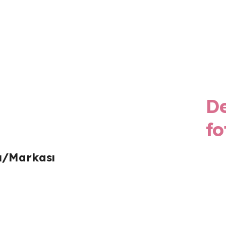
&#x22;
De
fo
sı/Markası