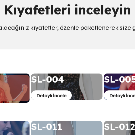
Kıyafetleri inceleyin
 alacağınız kıyafetler, özenle paketlenerek size 
SL-004
SL-00
Detaylı İncele
Detaylı İnce
SL-011
SL-012