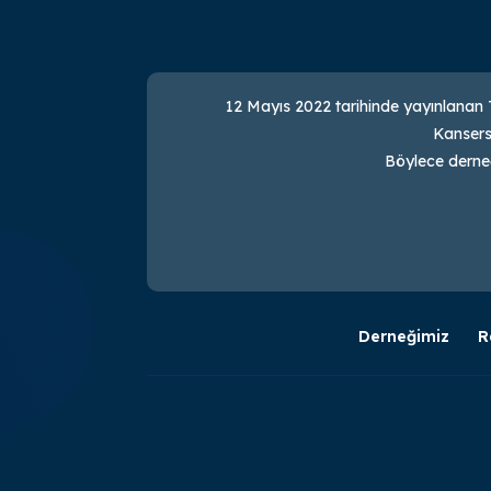
12 Mayıs 2022 tarihinde yayınlanan T
Kansers
Böylece derneğ
Derneğimiz
R

Esentepe, Kore Şehitleri Cd. No:3