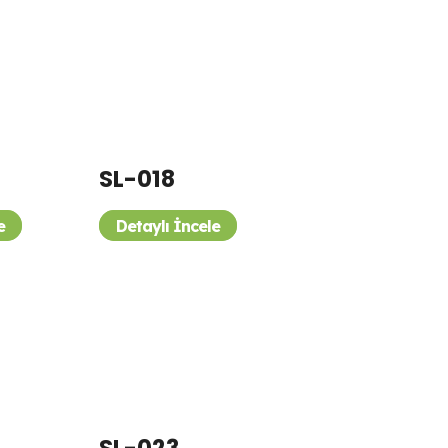
SL-018
e
Detaylı İncele