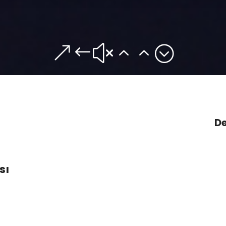
&#x22;
De
sı