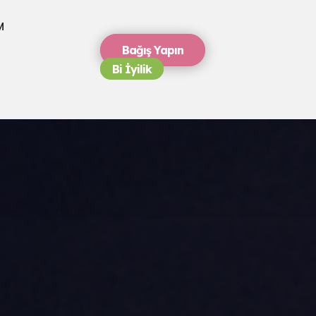
M
Bağış Yapın
Bi İyilik