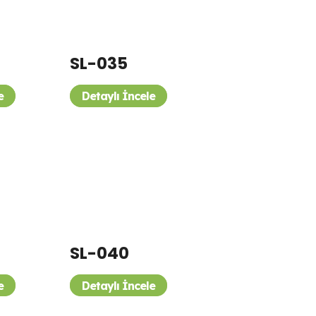
SL-035
e
Detaylı İncele
SL-040
e
Detaylı İncele