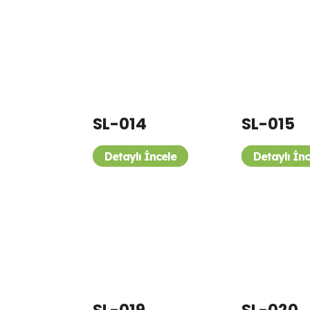
SL-014
SL-015
Detaylı İncele
Detaylı İn