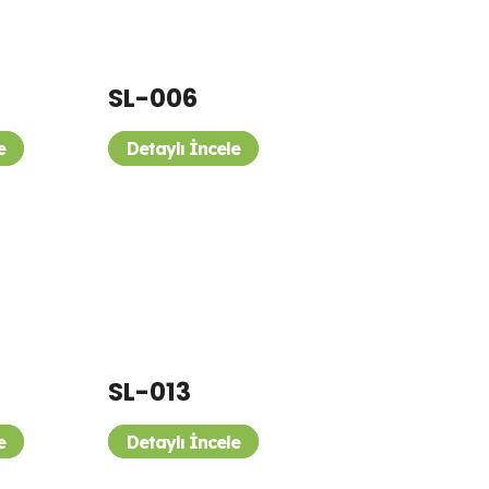
SL-006
e
Detaylı İncele
SL-013
e
Detaylı İncele