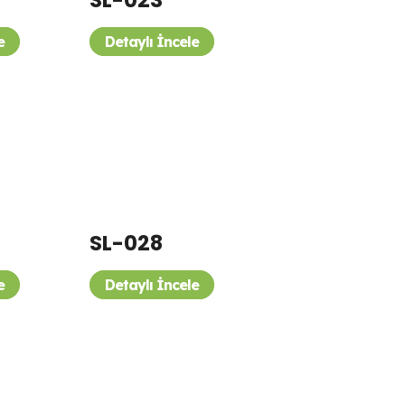
SL-023
e
Detaylı İncele
SL-028
e
Detaylı İncele