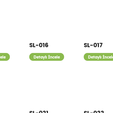
SL-016
SL-017
cele
Detaylı İncele
Detaylı İncel