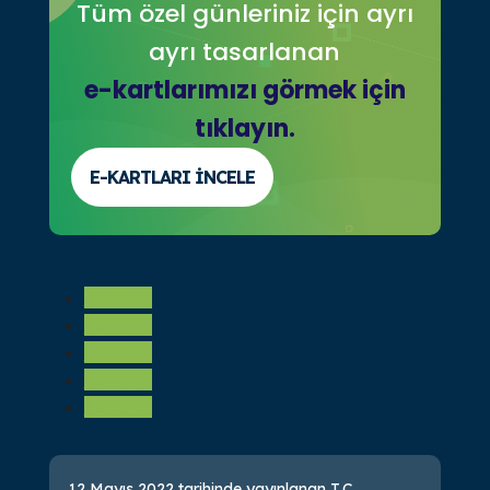
Tüm özel günleriniz için ayrı
ayrı tasarlanan
e-kartlarımızı görmek için
tıklayın.
E-KARTLARI İNCELE
Takip Et
Takip Et
Takip Et
Takip Et
Takip Et
12 Mayıs 2022 tarihinde yayınlanan T.C.