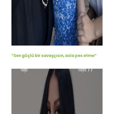
“Sen güçlü bir savaşçısın, asla pes etme”